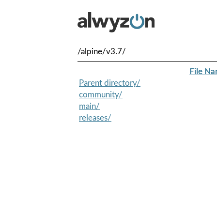
/alpine/v3.7/
File N
Parent directory/
community/
main/
releases/