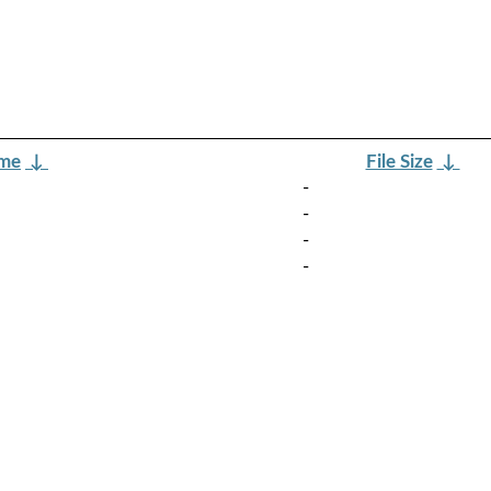
ame
↓
File Size
↓
-
-
-
-